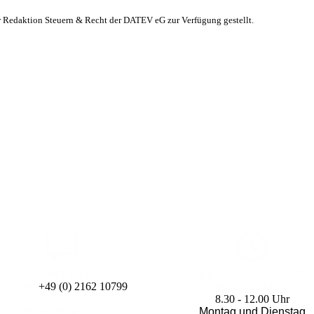
r Redaktion Steuern & Recht der DATEV eG zur Verfügung gestellt.
KONTAKT
ERREICHBARKEIT
Telefon:
+49 (0) 2162 10799
Montag bis Freitag
8.30 - 12.00 Uhr
info@stb-nies.de
Montag und Dienstag