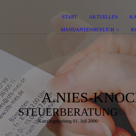
START
AKTUELLES
KA
MANDANTENBEREICH
K
NIES-KNOC
STEUERBERATUNG
Kanzleigründung 01. Juli 2000