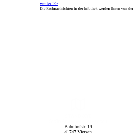
weiter >>
Die Fachnachrichten in der Infothek werden Ihnen von de
STANDORT
Stb'in Annegret Nies-Knoch
Bahnhofstr. 19
41747 Viersen