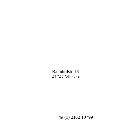
STANDORT
Stb'in Annegret Nies-Knoch
Bahnhofstr. 19
41747 Viersen
KONTAKT
Telefon:
+49 (0) 2162 10799
info@stb-nies.de